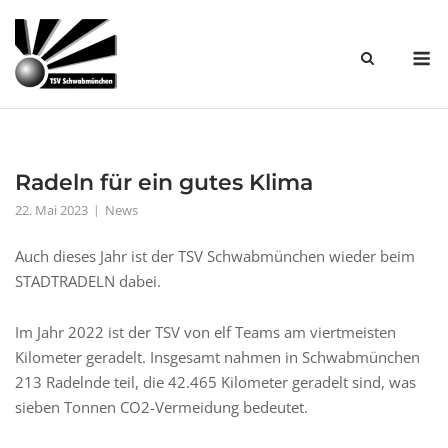
Skip
to
M
content
Radeln für ein gutes Klima
22. Mai 2023
News
Auch dieses Jahr ist der TSV Schwabmünchen wieder beim
STADTRADELN dabei.
Im Jahr 2022 ist der TSV von elf Teams am viertmeisten
Kilometer geradelt. Insgesamt nahmen in Schwabmünchen
213 Radelnde teil, die 42.465 Kilometer geradelt sind, was
sieben Tonnen CO2-Vermeidung bedeutet.