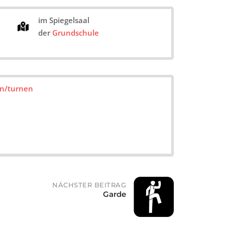
im Spiegelsaal
der
Grundschule
n/turnen
NÄCHSTER BEITRAG
Garde