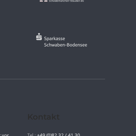
Kontakt
t vor
Tel.:
+49 (0)82 32 / 41 30