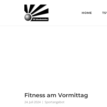
Skip
to
HOME
TS
content
Fitness am Vormittag
24. Juli 2024
Sportangebot